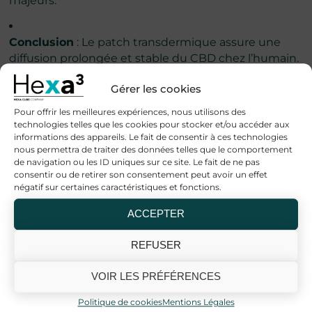
majeurs.
Conclusion
: Le patch transdermique assure une
diffusion prolongée et stable du CBD chez l’humain.
Gérer les cookies
3.
Soulagement de la douleur chronique et
Pour offrir les meilleures expériences, nous utilisons des
amélioration du sommeil
technologies telles que les cookies pour stocker et/ou accéder aux
informations des appareils. Le fait de consentir à ces technologies
Référence
: Olesen AE et al., 2022 (PMID 35762122)
nous permettra de traiter des données telles que le comportement
de navigation ou les ID uniques sur ce site. Le fait de ne pas
consentir ou de retirer son consentement peut avoir un effet
négatif sur certaines caractéristiques et fonctions.
Méthodologie
: Essai clinique randomisé en double
aveugle, 60 patients souffrant de douleur chronique,
ACCEPTER
patch CBD 40 mg vs placebo appliqué 12h/jour
pendant 4 semaines. Évaluation par échelle visuelle
REFUSER
analogique (EVA) et qualité du sommeil.
VOIR LES PRÉFÉRENCES
Résultats
: Réduction moyenne de la douleur de
Politique de cookies
Mentions Légales
30% vs 10% pour placebo (p<0.01), amélioration de la