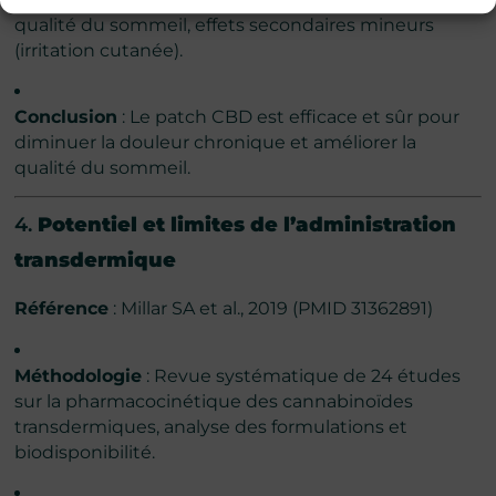
qualité du sommeil, effets secondaires mineurs
(irritation cutanée).
Conclusion
: Le patch CBD est efficace et sûr pour
diminuer la douleur chronique et améliorer la
qualité du sommeil.
4.
Potentiel et limites de l’administration
transdermique
Référence
: Millar SA et al., 2019 (PMID 31362891)
Méthodologie
: Revue systématique de 24 études
sur la pharmacocinétique des cannabinoïdes
transdermiques, analyse des formulations et
biodisponibilité.