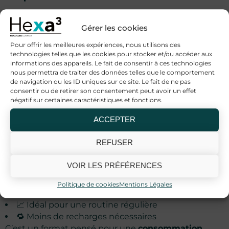
Les huiles CBD en format XXL sont généralement
Gérer les cookies
proposées en plusieurs concentrations :
Pour offrir les meilleures expériences, nous utilisons des
20% : dosage intermédiaire adapté à une
technologies telles que les cookies pour stocker et/ou accéder aux
utilisation quotidienne
informations des appareils. Le fait de consentir à ces technologies
30% : concentration plus élevée pour utilisateurs
nous permettra de traiter des données telles que le comportement
de navigation ou les ID uniques sur ce site. Le fait de ne pas
expérimentés
consentir ou de retirer son consentement peut avoir un effet
Ces différentes options permettent d’adapter le
négatif sur certaines caractéristiques et fonctions.
produit à son niveau d’expérience et à ses besoins.
ACCEPTER
Les avantages du format 100ml
REFUSER
Choisir une huile CBD 100ml présente plusieurs
bénéfices :
VOIR LES PRÉFÉRENCES
💰 Coût par mg de CBD réduit
Politique de cookies
Mentions Légales
📦 Format longue durée
📈 Idéal pour une routine régulière
🔁 Moins de recharges nécessaires
C’est un format pensé pour une
consommation