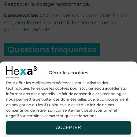
Respecter le dosage recommandé.
Conservation :
A conserver dans un endroit frais et
sec, bien fermé à l’abri de la lumière et hors de
portée des enfants.
Questions fréquentes
Quelle est la composition du
Gérer les cookies
Collagène Marin Type II Cartidyss® ?
Pour offrir les meilleures expériences, nous utilisons des
technologies telles que les cookies pour stocker et/ou accéder aux
informations des appareils. Le fait de consentir à ces technologies
nous permettra de traiter des données telles que le comportement
de navigation ou les ID uniques sur ce site. Le fait de ne pas
Comment consommer le Collagène
consentir ou de retirer son consentement peut avoir un effet
Marin Type II Cartidyss® ?
négatif sur certaines caractéristiques et fonctions.
ACCEPTER