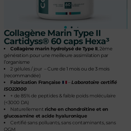
Collagène Marin Type II
Cartidyss® 60 caps Hexa³
Collagène marin hydrolysé de Type II
, 2ème
génération pour une meilleure assimilation par
l’organisme
2 gélules / jour –
Cure de 1 mois ou de 3 mois
(recommandée)
Fabrication Française
–
Laboratoire certifié
ISO22000
+ de 85% de peptides & faible poids moléculaire
(<3000 DA)
Naturellement
riche en chondroïtine et en
glucosamine et acide hyaluronique
Certifié sans polluants, sans contaminants, sans
OGM