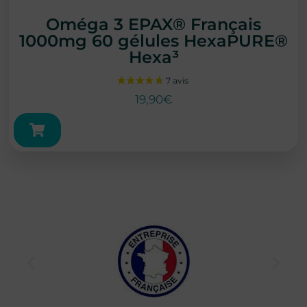
Oméga 3 EPAX® Français
1000mg 60 gélules HexaPURE®
Hexa³
19,90
€