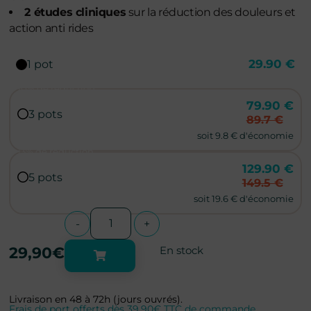
2 études cliniques
sur la réduction des douleurs et
action anti rides
29.90 €
1 pot
10% de réduction
79.90 €
3 pots
89.7 €
soit 9.8 € d'économie
13% de réduction
129.90 €
5 pots
149.5 €
soit 19.6 € d'économie
-
+
29,90
€
En stock
Livraison en 48 à 72h (jours ouvrés).
Frais de port offerts dès 39,90€ TTC de commande.