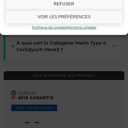
Quelle est la particularité du Collagène
REFUSER
Marin Cartidyss® sur la digestion et
l’assimilation ?
VOIR LES PRÉFÉRENCES
Politique de cookies
Mentions Légales
À quoi sert le Collagène Marin Type II
Cartidyss® Hexa3 ?
AVIS À PROPOS DU PRODUIT
VOIR L'ATTESTATION
9.8