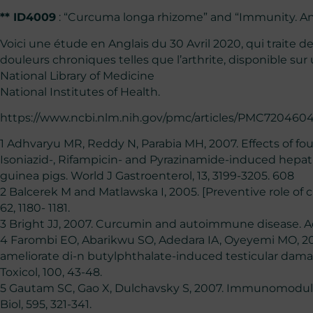
** ID4009
: “Curcuma longa rhizome” and “Immunity. An
Voici une étude en Anglais du 30 Avril 2020, qui traite de
douleurs chroniques telles que l’arthrite, disponible sur
National Library of Medicine
National Institutes of Health.
https://www.ncbi.nlm.nih.gov/pmc/articles/PMC7204604
1 Adhvaryu MR, Reddy N, Parabia MH, 2007. Effects of fo
Isoniazid-, Rifampicin- and Pyrazinamide-induced hepa
guinea pigs. World J Gastroenterol, 13, 3199-3205. 608
2 Balcerek M and Matlawska I, 2005. [Preventive role of 
62, 1180- 1181.
3 Bright JJ, 2007. Curcumin and autoimmune disease. Ad
4 Farombi EO, Abarikwu SO, Adedara IA, Oyeyemi MO, 2
ameliorate di-n butylphthalate-induced testicular damag
Toxicol, 100, 43-48.
5 Gautam SC, Gao X, Dulchavsky S, 2007. Immunomodul
Biol, 595, 321-341.