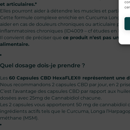
con
et articulaires.*
cer
Elles pourront aider à détendre les muscles et participe
Cette formule complexe enrichie en Curcuma Longa st
aider en cas de douleurs chroniques ou articulaire pas
inflammatoires chroniques (ID4009 – cf études en bas d
Il convient de préciser que
ce produit n’est pas un m
alimentaire.
Quel dosage dois-je prendre ?
Les
60 Capsules CBD HexaFLEX® représentent une duré
Nous recommandons 2 capsules CBD par jour, en 2 prises
C’est l’avantage des capsules CBD par rapport aux huile
dosées avec 25mg de Cannabidiol chacune.
Les 2 capsules vous apporteront 50 mg de cannabidiol da
ingrédients actifs tels que le Curcuma, Longa l’Harpag
méthane (MSM).