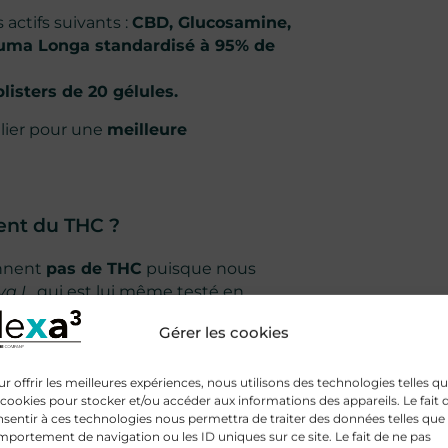
actifs suivants :
CBD, Glucosamine,
cuma Longa standardisé à 95% de
blisters de 20 gélules.
ulier pour une
meilleure
ent du THC ?
ennent
pas de THC
puisque nous
a L.
qui est lui même testé en
relle et sans OGM.
Gérer les cookies
latine de porc.
r offrir les meilleures expériences, nous utilisons des technologies telles q
ules CBD HexaFLEX® ?
 cookies pour stocker et/ou accéder aux informations des appareils. Le fait 
sentir à ces technologies nous permettra de traiter des données telles que 
portement de navigation ou les ID uniques sur ce site. Le fait de ne pas
ulager vos douleurs musculaires