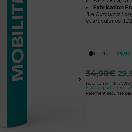
Sans OGM, sans 
Fabrication F
*Le
Curcuma Lon
et articulaires (ID
29.90
1 boîte
34,90
€
29,
Livraison en 48 à 72h (
Frais de port offerts
Paiement sécurisé par