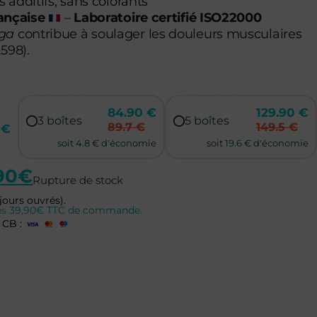
additifs, sans colorants
rançaise
–
Laboratoire certifié ISO22000
ga
contribue à soulager les douleurs musculaires
2598).
5% de réduction
13% de réduction
84.90 €
129.90 €
3 boîtes
5 boîtes
89.7 €
149.5 €
 €
soit 4.8 € d'économie
soit 19.6 € d'économie
90
€
Rupture de stock
jours ouvrés).
 dès 39,90€ TTC de commande.
 CB :