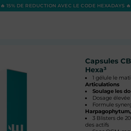
🔥 15% DE REDUCTION AVEC LE CODE HEXADAYS 🔥
Capsules CB
Hexa³
1 gélule le mati
Articulations
Soulage les do
Dosage élevée
Formule synerg
Harpagophytum,
3 Blisters de 
des actifs