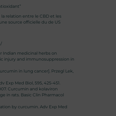
tioxidant”
 la relation entre le CBD et les
 une source officielle du de
US
/
ur Indian medicinal herbs on
tic injury and immunosuppression in
curcumin in lung cancer]. Przegl Lek,
v Exp Med Biol, 595, 425-451.
007. Curcumin and kolaviron
e in rats. Basic Clin Pharmacol
ation by curcumin. Adv Exp Med