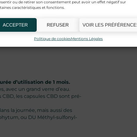
sentir ou de retirer son consentement peut avoir un effet négatif sur
taines caractéristiques et fonctions.
ront à réduire les inflammations.
andardisé à 95% de Curcumine peut
ACCEPTER
REFUSER
VOIR LES PRÉFÉRENCE
sagère ou de problèmes
e bage)**.
Politique de cookies
Mentions Légales
édicament, mais un complément
e d’utilisation de 1 mois.
, avec un grand verre d’eau.
s CBD, les capsules CBD sont pré-
ns la journée, mais aussi des
ophytum, ou DU Méthyl-sulfonyl-