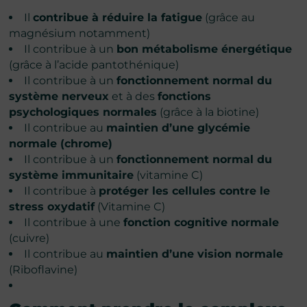
Il
contribue à réduire la fatigue
(grâce au
magnésium notamment)
Il contribue à un
bon métabolisme énergétique
(grâce à l’acide pantothénique)
Il contribue à un
fonctionnement normal du
système nerveux
et à des
fonctions
psychologiques normales
(grâce à la biotine)
Il contribue au
maintien d’une glycémie
normale (chrome)
Il contribue à un
fonctionnement normal du
système immunitaire
(vitamine C)
Il contribue à
protéger les cellules contre le
stress oxydatif
(Vitamine C)
Il contribue à une
fonction cognitive normale
(cuivre)
Il contribue au
maintien d’une vision normale
(Riboflavine)