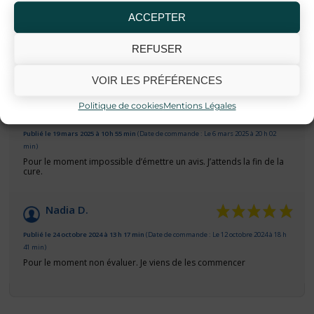
Laurent C.
ACCEPTER
Publié le 1 octobre 2025 à 15 h 14 min
(Date de commande : Le 17 septembre 2025 à 12
REFUSER
h 12 min)
Très bien
VOIR LES PRÉFÉRENCES
Politique de cookies
Mentions Légales
Marie-Paule B.
Publié le 19 mars 2025 à 10 h 55 min
(Date de commande : Le 6 mars 2025 à 20 h 02
min)
Pour le moment impossible d’émettre un avis. J’attends la fin de la
cure.
Nadia D.
Publié le 24 octobre 2024 à 13 h 17 min
(Date de commande : Le 12 octobre 2024 à 18 h
41 min)
Pour le moment non évaluer. Je viens de les commencer