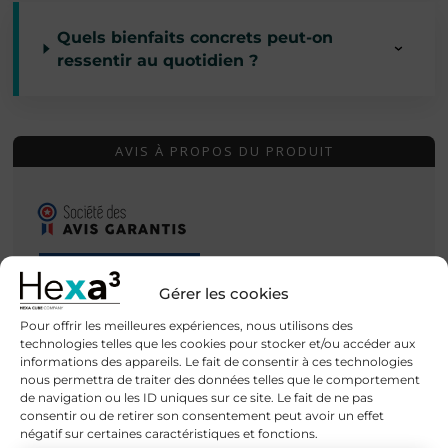
Quels bienfaits concrets peut-on
ressentir au quotidien ?
AVIS À PROPOS DU PRODUIT
VOIR L'ATTESTATION
Gérer les cookies
10
Pour offrir les meilleures expériences, nous utilisons des
/10
THIERRY C.
technologies telles que les cookies pour stocker et/ou accéder aux
informations des appareils. Le fait de consentir à ces technologies
Basé sur 4 avis
Publié le 20 mars 2026 à 15 h 10 min
(Date de commande : Le 6 mars 2026 à 14 h 04
nous permettra de traiter des données telles que le comportement
min)
de navigation ou les ID uniques sur ce site. Le fait de ne pas
consentir ou de retirer son consentement peut avoir un effet
🤩
négatif sur certaines caractéristiques et fonctions.