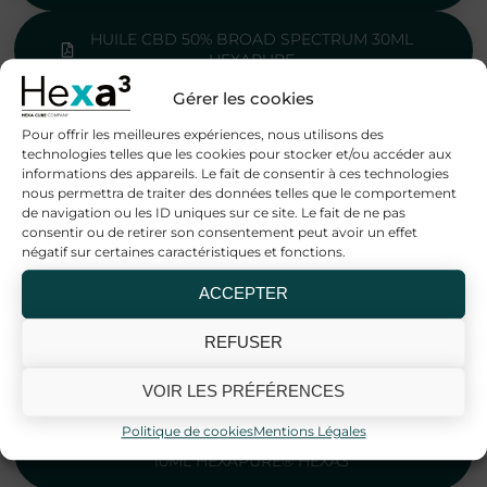
HUILE CBD 50% BROAD SPECTRUM 30ML
HEXAPURE
Gérer les cookies
Pour offrir les meilleures expériences, nous utilisons des
Huiles CBD Broad Spectrum 10ml
technologies telles que les cookies pour stocker et/ou accéder aux
informations des appareils. Le fait de consentir à ces technologies
nous permettra de traiter des données telles que le comportement
HUILE CBD 10% BROAD SPECTRUM
de navigation ou les ID uniques sur ce site. Le fait de ne pas
CHANVRE BIO 10ML HEXAPURE® HEXA3
consentir ou de retirer son consentement peut avoir un effet
négatif sur certaines caractéristiques et fonctions.
HUILE CBD 20% BROAD SPECTRUM MCT BIO
ACCEPTER
10ML HEXAPURE® HEXA3
REFUSER
HUILE CBD 30% BROAD SPECTRUM MCT BIO
10ML HEXAPURE® HEXA3
VOIR LES PRÉFÉRENCES
Politique de cookies
Mentions Légales
HUILE CBD 40% BROAD SPECTRUM MCT BIO
10ML HEXAPURE® HEXA3