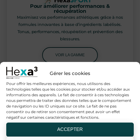
Pour améliorer performances &
récupération
Maximisez vos performances athlétiques grâce à nos
formules innovantes à base d’ingrédients labélisés.
Tonus, performances, récupération et prévention des
blessures.
VOIR LA GAMME
Gérer les cookies
NOS CERTIFICATIONS
Pour offrir les meilleures expériences, nous utilisons des
technologies telles que les cookies pour stocker et/ou accéder aux
informations des appareils. Le fait de consentir à ces technologies
nous permettra de traiter des données telles que le comportement
de navigation ou les ID uniques sur ce site. Le fait de ne pas
consentir ou de retirer son consentement peut avoir un effet
négatif sur certaines caractéristiques et fonctions.
ACCEPTER