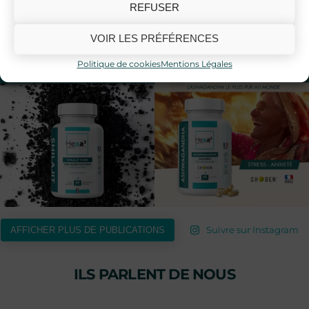
REFUSER
hexa3.eu
Retrouvez Hexa3 sur intagram !
VOIR LES PRÉFÉRENCES
Politique de cookies
Mentions Légales
Suivre sur Instagram
AFFICHER PLUS DE PUBLICATIONS
ILS PARLENT DE NOUS