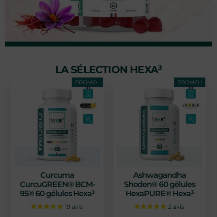
LA SÉLECTION HEXA³
PROMO !
PROMO !
Curcuma
Ashwagandha
CurcuGREEN® BCM-
Shoden® 60 gélules
95® 60 gélules Hexa³
HexaPURE® Hexa³