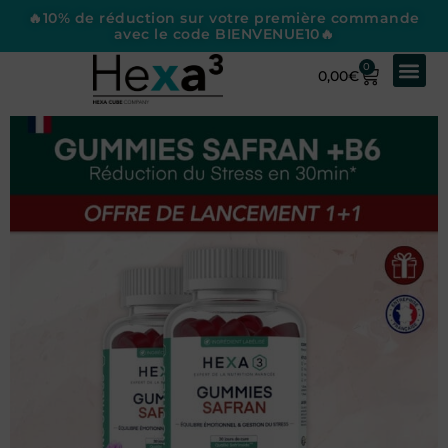
🔥10% de réduction sur votre première commande
avec le code BIENVENUE10🔥
0
0,00
€