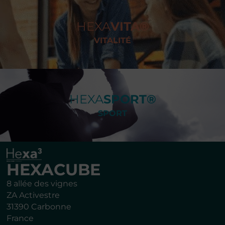
HEXA
VITA®
VITALITÉ
HEXA
SPORT®
SPORT
HEXACUBE
8 allée des vignes
ZA Activestre
31390 Carbonne
France