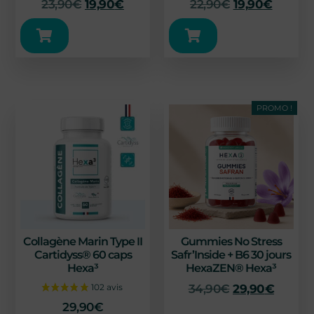
23,90
€
19,90
€
22,90
€
19,90
€
PROMO !
Collagène Marin Type II
Gummies No Stress
Cartidyss® 60 caps
Safr’Inside + B6 30 jours
Hexa³
HexaZEN® Hexa³
34,90
€
29,90
€
29,90
€