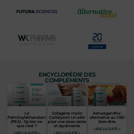
ENCYCLOPÉDIE DES
COMPLÉMENTS
Le
Collagène marin
Ashwagandha :
Palmitoyléthanolamide
Cartidyss®: Un allié
alternative au CBD
(PEA) : Qu’est-ce-
pour une peau saine
bien-être.
que c’est ?
et rayonnante
LIRE LA SUITE »
LIRE LA SUITE »
LIRE LA SUITE »