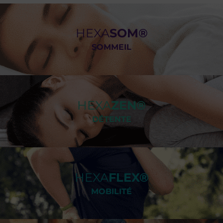
HEXA
SOM®
SOMMEIL
HEXA
ZEN®
DÉTENTE
HEXA
FLEX®
MOBILITÉ