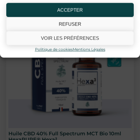
ACCEPTER
REFUSER
VOIR LES PRÉFÉRENCES
Politique de cookies
Mentions Légales
14 avis
Huile CBD 40% Full Spectrum MCT Bio 10ml
HexaPURE® Hexa³