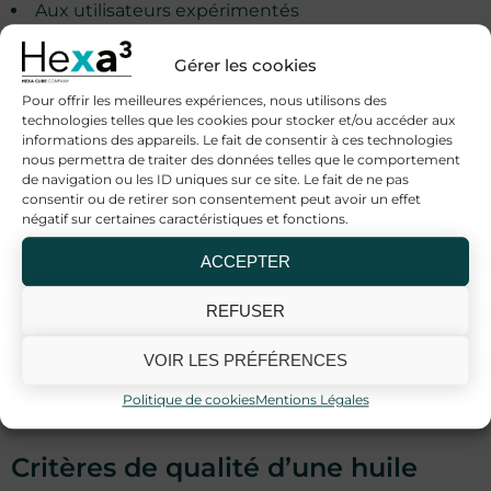
Aux utilisateurs expérimentés
À ceux ayant déjà utilisé des concentrations plus
faibles
Gérer les cookies
Aux personnes souhaitant réduire le nombre de
Pour offrir les meilleures expériences, nous utilisons des
gouttes
technologies telles que les cookies pour stocker et/ou accéder aux
Pour les débutants, il est souvent préférable de
informations des appareils. Le fait de consentir à ces technologies
commencer par un dosage inférieur.
nous permettra de traiter des données telles que le comportement
de navigation ou les ID uniques sur ce site. Le fait de ne pas
Conseils d’utilisation et dosage
consentir ou de retirer son consentement peut avoir un effet
négatif sur certaines caractéristiques et fonctions.
L’huile CBD s’utilise généralement par voie
12 avis
ACCEPTER
sublinguale :
REFUSER
Déposer quelques gouttes sous la langue
Attendre environ 60 à 90 secondes avant d’avaler
VOIR LES PRÉFÉRENCES
Ajuster progressivement selon les besoins
Grâce à sa concentration élevée, une petite quantité
Politique de cookies
Mentions Légales
suffit.
Critères de qualité d’une huile