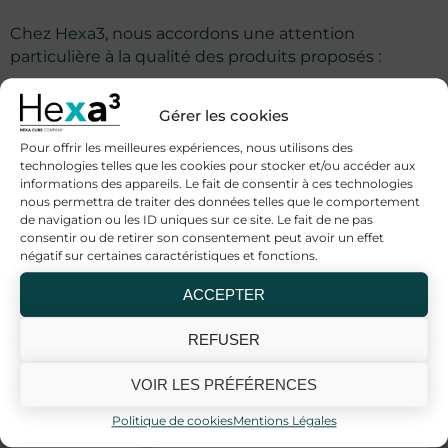
Chez Hexa3, nous accordons une attention
particulière à la qualité des produits proposés :
Sélection rigoureuse des matières premières
Gérer les cookies
Formules pensées pour une application
confortable
Pour offrir les meilleures expériences, nous utilisons des
CBD issu de chanvre conforme à la
technologies telles que les cookies pour stocker et/ou accéder aux
réglementation européenne
informations des appareils. Le fait de consentir à ces technologies
nous permettra de traiter des données telles que le comportement
Produits testés et traçables
de navigation ou les ID uniques sur ce site. Le fait de ne pas
Notre objectif : proposer des
crèmes CBD fiables,
consentir ou de retirer son consentement peut avoir un effet
efficaces et adaptées à un usage quotidien
, sans
négatif sur certaines caractéristiques et fonctions.
compromis sur la transparence.
ACCEPTER
Label Bio & Garanties qualité
REFUSER
Chez Hexa3
VOIR LES PRÉFÉRENCES
nous sommes
certifiés
Politique de cookies
Mentions Légales
Cosmos
®
par