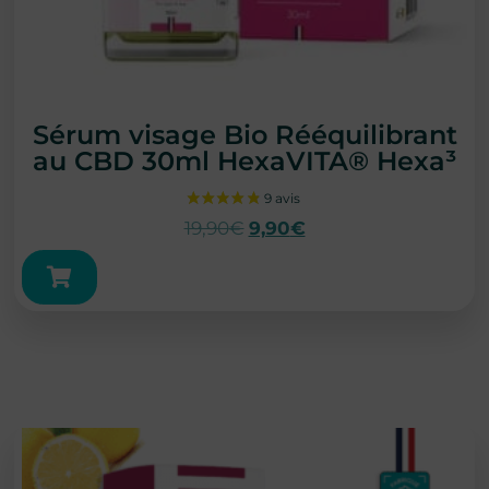
Sérum visage Bio Rééquilibrant
au CBD 30ml HexaVITA® Hexa³
19,90
€
9,90
€