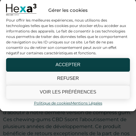
avoir un dosage précis.
Gérer les cookies
Chewing-Gums CBD Hexa3 selon
Pour offrir les meilleures expériences, nous utilisons des
vos besoins, les seuls Compress
technologies telles que les cookies pour stocker et/ou accéder aux
Gums sur le marché
informations des appareils. Le fait de consentir à ces technologies
nous permettra de traiter des données telles que le comportement
de navigation ou les ID uniques sur ce site. Le fait de ne pas
Le compress gum, c’est un chewing-gum sous forme
consentir ou de retirer son consentement peut avoir un effet
ronde, qui nous permet de doser le produit de façon
négatif sur certaines caractéristiques et fonctions.
optimale, et d’obtenir une consistance unique.
ACCEPTER
Les Chewing-Gums CBD saveur
REFUSER
Menthe Hexa3, le meilleur goût
à ce jour
VOIR LES PRÉFÉRENCES
Politique de cookies
Mentions Légales
Nous avons déjà développé 4 formules avant
d’aboutir à notre dernière version de compress gum.
Ces chewing-gums CBD Ssont l’aboutissement de
plusieurs années de développement. Ce produit
bénéficie de retours exceptionnels de la part de nos