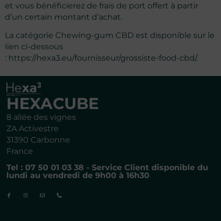
et vous bénéficierez de frais de port offert à partir
d’un certain montant d’achat.
La catégorie Chewing-gum CBD est disponible sur le
lien ci-dessous
:
https://hexa3.eu/fournisseur/grossiste-food-cbd/
.
HEXACUBE
8 allée des vignes
ZA Activestre
31390 Carbonne
France
Tel : 07 50 01 03 38 - Service Client disponible du
lundi au vendredi de 9h00 à 16h30