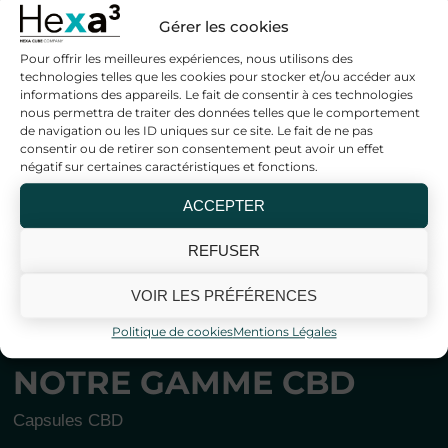
LIENS UTILES
Gérer les cookies
Pour offrir les meilleures expériences, nous utilisons des
Service client
technologies telles que les cookies pour stocker et/ou accéder aux
informations des appareils. Le fait de consentir à ces technologies
Nos engagements
nous permettra de traiter des données telles que le comportement
de navigation ou les ID uniques sur ce site. Le fait de ne pas
consentir ou de retirer son consentement peut avoir un effet
Livraisons
négatif sur certaines caractéristiques et fonctions.
Grossiste CBD
ACCEPTER
Hexa3.pro
REFUSER
Blog Hexa³
VOIR LES PRÉFÉRENCES
Encyclopédie Hexa³
Politique de cookies
Mentions Légales
NOTRE GAMME CBD
Capsules CBD