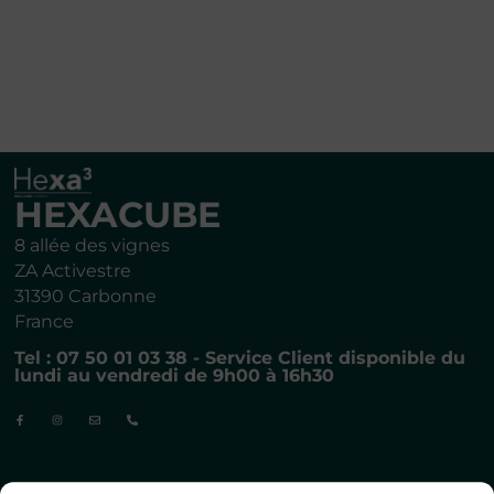
HEXACUBE
8 allée des vignes
ZA Activestre
31390 Carbonne
France
Tel : 07 50 01 03 38 - Service Client disponible du
lundi au vendredi de 9h00 à 16h30