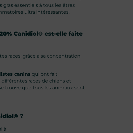
gras essentiels à tous les êtres
mmatoires ultra intéressantes.
20% Canidiol® est-elle faite
es races, grâce à sa concentration
istes canins
qui ont fait
r différentes races de chiens et
il se trouve que tous les animaux sont
idiol® ?
 à :