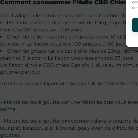
Comment consommer l’Huile CBD Chien 20
con
cer
Il faut adapter le nombre de gouttes en fonction du poid
Petit chien c’est à dire de moins de 10kg : 1 goutte pa
vous fera 200 prises soit 200 jours
Chien de taille moyenne comprises entre 10 et 20kg : 
journée -> Le flacon vous fera 100 prises ou 100 jours
Chien de grosse taille c’est à dire plus de 20kg : donn
matin et 2 le soir -> Le flacon vous fera environ 67 jours
Un flacon d’huile CBD chien Canidiol® dure au minimum
gouttes par jour.
Il existe plusieurs façons de donner l’Huile CBD Chien 2
:
– Mettre les ou la goutte sur une friandise que vous ave
animal
– Mettre les ou la goutte directement dans la bouche d
leur plaît beaucoup et il devrait pas y avoir de difficult
gouttes.