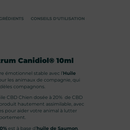
GRÉDIENTS
CONSEILS D'UTILISATION
FAQ
AVIS
rum Canidiol® 10ml
e émotionnel stable avec l’
Huile
our les animaux de compagnie, qui
fidèles compagnons.
ile CBD Chien dosée à 20% de CBD
 produit hautement assimilable, avec
s pour aider votre animal à lutter
mportement.
20%
est à base d’
huile de Saumon
,