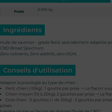
0,050 kg
Poids
Ingrédients
Huile de saumon – grade feed, spécialement adaptée pou
CBD Broad Spectrum
Zero colorants, Zero additifs, zéro OGM,
Conseils d'utilisation
Adapter la posologie au type de chien :
Petit chien (-10kg) : 1 goutte par prise -> Le flacon vou
Chien moyen (10 à 20kg): 2 gouttes par prise -> Le fla
Gros chien : 3 gouttes (+ de 20kg) : 3 gouttes par pris
prises
Il existe plusieurs façons de donner l’huile de CBD :