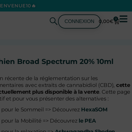
BIENVENUE10🔥
0
CONNEXION
0,00
€
hien Broad Spectrum 20% 10ml
ion récente de la réglementation sur les
ntaires avec extraits de cannabidiol (CBD),
cette
ctuellement plus disponible à la vente
. Cette page
tif et pour vous présenter des alternatives :
D pour le Sommeil => Découvrez
HexaSOM
 pour la Mobilité => Découvrez
le PEA
pour la relaxation =>
Ashwagandha Shoden