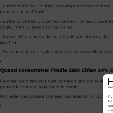
– Lutter contre les troubles du comportement comme l’ag
peur ou encore l’anxiété
– Lutter contre les problèmes de mobilité liés à des i
douleurs articulaires ou musculaires
– Se remettre plus rapidement d’une opération ou d’un
sportive
– Retrouver des nuits plus calmes avec un meilleur som
Quand consommer l’Huile CBD Chien 20% C
Favoriser les prises en fin de journée avant d’aller dormir
pouvez lui donner également le matin.
Privilégier des prises éloignées des repas principaux.
Pou
les
con
com