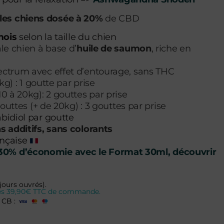
 les chiens dosée à 20%
de CBD
mois
selon la taille du chien
le chien à base d’
huile de saumon
, riche en
trum avec effet d’entourage, sans THC
kg) : 1 goutte par prise
0 à 20kg): 2 gouttes par prise
gouttes (+ de 20kg) : 3 gouttes par prise
idiol par goutte
 additifs, sans colorants
ançaise
 30% d’économie avec le Format 30ml, découvrir
jours ouvrés).
 dès 39,90€ TTC de commande.
 CB :