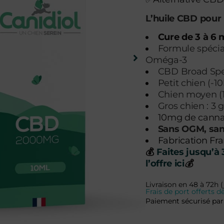
L’huile CBD pour
Cure de 3 à 6 
Formule spécia
Oméga-3
CBD Broad Spec
Petit chien (-10
Chien moyen (1
Gros chien : 3 
10mg de cannab
Sans OGM, sans
Fabrication Fr
💰
Faites jusqu’à
l’offre ici
💰
Livraison en 48 à 72h (
Frais de port offerts
Paiement sécurisé par