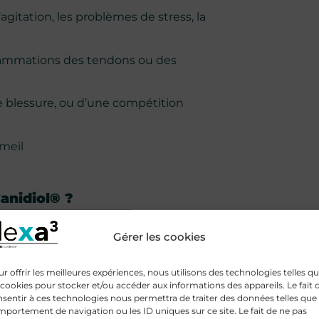
itation, les problèmes de stress, la
nflammations des tendons ou des
e blessure, ou d’une compétition
meil
anidiol® ?
. Si votre animal est très agité vous
Gérer les cookies
r offrir les meilleures expériences, nous utilisons des technologies telles q
 cookies pour stocker et/ou accéder aux informations des appareils. Le fait 
sentir à ces technologies nous permettra de traiter des données telles que 
portement de navigation ou les ID uniques sur ce site. Le fait de ne pas