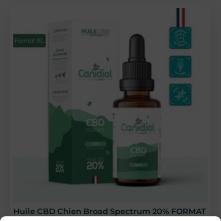
40 avis
Huile CBD Chien Broad Spectrum 20% FORMAT
XL 30ml Canidiol®