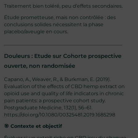
Traitement bien toléré, peu d’effets secondaires.
Étude prometteuse, mais non contrôlée : des
conclusions solides nécessitent la phase
placebo/aveugle en cours.
________________________________________________
Douleurs : Etude sur Cohorte prospective
ouverte, non randomisée
Capano, A., Weaver, R., & Burkman, E. (2019).
Evaluation of the effects of CBD hemp extract on
opioid use and quality of life indicators in chronic
pain patients: a prospective cohort study.
Postgraduate Medicine, 132(1), 56–61.
https://doi.org/10.1080/00325481.2019.1685298
🎯 Contexte et objectif
Évaluer si un extrait riche en CBD issu du chanvre