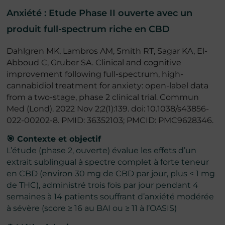
Anxiété : Etude Phase II ouverte avec un
produit full-spectrum riche en CBD
Dahlgren MK, Lambros AM, Smith RT, Sagar KA, El-
Abboud C, Gruber SA. Clinical and cognitive
improvement following full-spectrum, high-
cannabidiol treatment for anxiety: open-label data
from a two-stage, phase 2 clinical trial. Commun
Med (Lond). 2022 Nov 2;2(1):139. doi: 10.1038/s43856-
022-00202-8. PMID: 36352103; PMCID: PMC9628346.
🎯 Contexte et objectif
L’étude (phase 2, ouverte) évalue les effets d’un
extrait sublingual à spectre complet à forte teneur
en CBD (environ 30 mg de CBD par jour, plus < 1 mg
de THC), administré trois fois par jour pendant 4
semaines à 14 patients souffrant d’anxiété modérée
à sévère (score ≥ 16 au BAI ou ≥ 11 à l’OASIS)