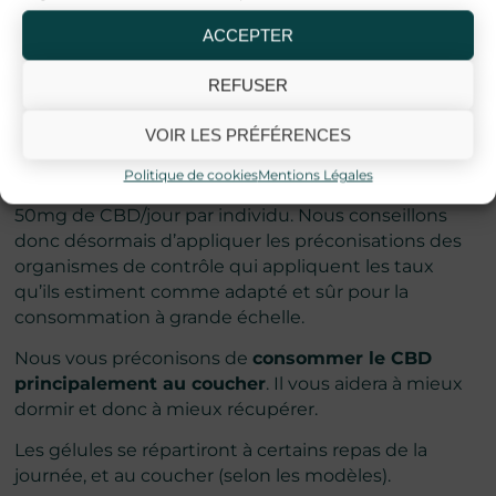
plus adaptés.
ACCEPTER
Pour une meilleure expérience d’utilisation et un
goût agréable, nous vous conseillons les gummies
REFUSER
ou les chewing-gums.
VOIR LES PRÉFÉRENCES
Quel dosage est adapté pour moi ? Quand
consommer ?
Politique de cookies
Mentions Légales
La réglementation préconise de ne pas dépasser
50mg de CBD/jour par individu. Nous conseillons
donc désormais d’appliquer les préconisations des
organismes de contrôle qui appliquent les taux
qu’ils estiment comme adapté et sûr pour la
consommation à grande échelle.
Nous vous préconisons de
consommer le CBD
principalement au coucher
. Il vous aidera à mieux
dormir et donc à mieux récupérer.
Les gélules se répartiront à certains repas de la
journée, et au coucher (selon les modèles).