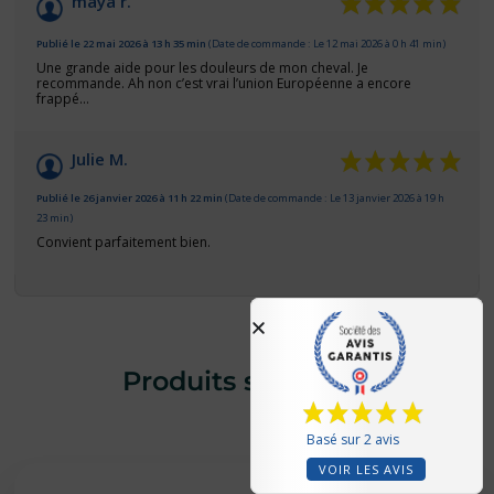
/10
maya r.
Basé sur 2 avis
Publié le 22 mai 2026 à 13 h 35 min
(Date de commande : Le 12 mai 2026 à 0 h 41 min)
Une grande aide pour les douleurs de mon cheval. Je
recommande. Ah non c’est vrai l’union Européenne a encore
frappé…
Julie M.
Publié le 26 janvier 2026 à 11 h 22 min
(Date de commande : Le 13 janvier 2026 à 19 h
23 min)
Convient parfaitement bien.
Produits similaires
Basé sur 2 avis
VOIR LES AVIS