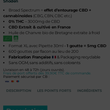
Shoden
Broad Spectrum =
effet d’entourage CBD +
cannabinoïdes
(CBG, CBN, CBC etc.)
0% THC
– 3000mg de CBD
CBD Extrait & cultivé en France
Huile de Chanvre bio de Bretagne extraite à froid
Format XL avec Pipette 30ml –
1 goutte = 5mg CBD
600 gouttes par flacon au lieu de 200
Fabrication Française
& Packaging recyclable
Sans OGM, sans additifs, sans colorants
Livraison en 48 à 72h (jours ouvrés).
Frais de port offerts dès 39,90€ TTC de commande.
Paiement sécurisé par CB :
DESCRIPTION
LES POINTS FORTS
INGRÉDIENTS
C