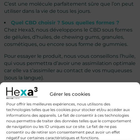
C’est une molécule parfaitement sûre que l’on peut
utiliser dans la vie de tous les jours.
Quel CBD choisir ? Sous quelles formes ?
Chez Hexa3, nous développons le CBD sous formes
de gélules, d’huiles, de chewing gums, granules,
cosmétiques, ou encore sous forme de gummies.
Pour essayer le produit, nous vous conseillons l’huile,
qui vous permettra d’avoir une assimilation optimale
car elle va s’assimiler au contact de vos muqueuses
(sous la langue).
Il faut garder l’huile entre
30 secondes et 1 minute
Gérer les cookies
sous la langue
afin qu’elle agisse correctement.
Pour offrir les meilleures expériences, nous utilisons des
Les effets surviennent environ 15 à 30 minutes
technologies telles que les cookies pour stocker et/ou accéder aux
après la prise.
informations des appareils. Le fait de consentir à ces technologies
nous permettra de traiter des données telles que le comportement
Si vous souhaitez des résultats plus élevés, nos
de navigation ou les ID uniques sur ce site. Le fait de ne pas
consentir ou de retirer son consentement peut avoir un effet
complexes en gélules selon vos besoins seront les
négatif sur certaines caractéristiques et fonctions.