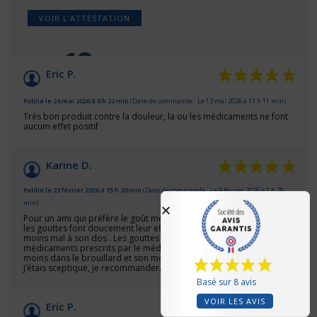
VOIR L'ATTESTATION
10
/10
Eric P.
Basé sur 8 avis
Publié le 24 mai 2026 à 6 h 22 min
(Date de commande : Le 13 mai 2026 à 11 h 11 min)
Trés bon produit contre la douleur, la ou les médicaments ne font
aucum effet positif
Karine D.
Publié le 23 février 2026 à 15 h 20 min
(Date de commande : Le 9 février 2026 à 1 h 28
min)
Pour un ami qui préfère le goût menthe , moins amer que l’original.
les gouttes font doucement leur effet au bout d’une semaine. Il a
moins mal à son dos . Les gouttes remplacent une partie des ses
médicaments prescrits par le médecin extrêmement forts. Il est
moins dans le brouillard et son moral est meilleur . Franchement,
j’étais sceptique, je recommanderai !
Basé sur 8 avis
VOIR LES AVIS
Eric P.