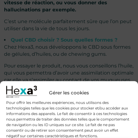
vitesse de réaction, ou vous donner des
hallucinations par exemple.
C’est une molécule parfaitement sûre que l’on peut
utiliser dans la vie de tous les jours.
Quel CBD choisir ? Sous quelles formes ?
Chez Hexa3, nous développons le CBD sous formes
de gélules, d’huiles, ou de chewing gums.
Pour essayer le produit, nous vous conseillons l’huile,
qui vous permettra d’avoir une assimilation optimale
car elle va s’assimiler au contact de vos muqueuses
(sous la langue).
Gérer les cookies
Il faut garder l’huile entre
30 secondes et 1 minute
Pour offrir les meilleures expériences, nous utilisons des
sous la langue
afin qu’elle agisse correctement.
technologies telles que les cookies pour stocker et/ou accéder aux
informations des appareils. Le fait de consentir à ces technologies
Les effets surviennent environ 15 à 30 minutes
nous permettra de traiter des données telles que le comportement
après la prise.
de navigation ou les ID uniques sur ce site. Le fait de ne pas
consentir ou de retirer son consentement peut avoir un effet
Quel dosage est adapté pour moi ? Quand
négatif sur certaines caractéristiques et fonctions.