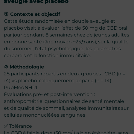
aveugle avec placebo
🎯 Contexte et objectif
Cette étude randomisée en double aveugle et
placebo visait à évaluer l’effet de 50 mg de CBD oral
par jour pendant 8 semaines chez de jeunes adultes
en bonne santé (âge moyen ~25,9 ans), sur la qualité
du sommeil, l’état psychologique, les paramètres
corporels et la fonction immunitaire.
⚙️ Méthodologie
28 participants répartis en deux groupes : CBD (n =
14) vs placebo-caloriquement apparié (n = 14)
PubMedNHRI –
Évaluations pré- et post-intervention :
anthropométrie, questionnaires de santé mentale
et de qualité de sommeil, analyses immunitaires sur
cellules mononucléées sanguines
✅ Tolérance
Le CBD à faible dose (50 mg/j) a bien été toléré, sans