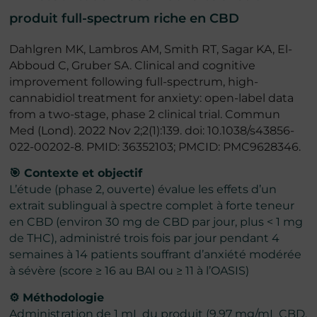
produit full-spectrum riche en CBD
Dahlgren MK, Lambros AM, Smith RT, Sagar KA, El-
Abboud C, Gruber SA. Clinical and cognitive
improvement following full-spectrum, high-
cannabidiol treatment for anxiety: open-label data
from a two-stage, phase 2 clinical trial. Commun
Med (Lond). 2022 Nov 2;2(1):139. doi: 10.1038/s43856-
022-00202-8. PMID: 36352103; PMCID: PMC9628346.
🎯 Contexte et objectif
L’étude (phase 2, ouverte) évalue les effets d’un
extrait sublingual à spectre complet à forte teneur
en CBD (environ 30 mg de CBD par jour, plus < 1 mg
de THC), administré trois fois par jour pendant 4
semaines à 14 patients souffrant d’anxiété modérée
à sévère (score ≥ 16 au BAI ou ≥ 11 à l’OASIS)
⚙️ Méthodologie
Administration de 1 mL du produit (9,97 mg/mL CBD,