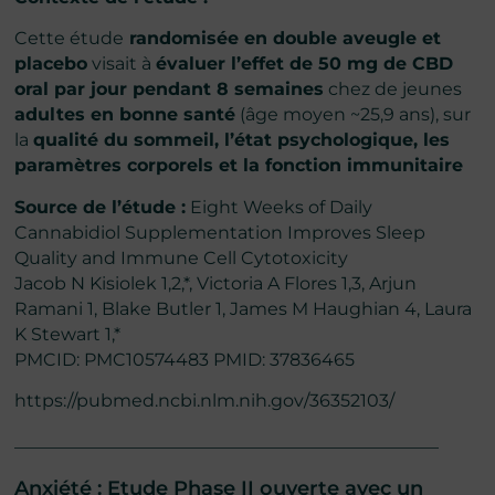
Cette étude
randomisée en double aveugle et
placebo
visait à
évaluer l’effet de 50 mg de CBD
oral par jour pendant 8 semaines
chez de jeunes
adultes en bonne santé
(âge moyen ~25,9 ans), sur
la
qualité du sommeil, l’état psychologique, les
paramètres corporels et la fonction immunitaire
Source de l’étude :
Eight Weeks of Daily
Cannabidiol Supplementation Improves Sleep
Quality and Immune Cell Cytotoxicity
Jacob N Kisiolek 1,2,*, Victoria A Flores 1,3, Arjun
Ramani 1, Blake Butler 1, James M Haughian 4, Laura
K Stewart 1,*
PMCID: PMC10574483 PMID: 37836465
https://pubmed.ncbi.nlm.nih.gov/36352103/
________________________________________________
Anxiété : Etude Phase II ouverte avec un