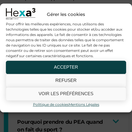
Hexafuze Sport
: à infuser en soirée pour
Gérer les cookies
détendre vos muscles et pour faciliter la
régénération des tissus abimés (tendons,
Pour offrir les meilleures expériences, nous utilisons des
technologies telles que les cookies pour stocker et/ou accéder aux
ligaments, articulations) On peut combiner
informations des appareils. Le fait de consentir à ces technologies
plusieurs produits pour une meilleure
nous permettra de traiter des données telles que le comportement
synergie.
de navigation ou les ID uniques sur ce site. Le fait de ne pas
consentir ou de retirer son consentement peut avoir un effet
négatif sur certaines caractéristiques et fonctions.
ACCEPTER
REFUSER
puis-je combiner un produit CBD
avec un produit sport ?
VOIR LES PRÉFÉRENCES
Politique de cookies
Mentions Légales
Pourquoi prendre du PEA quand
on fait du sport ?