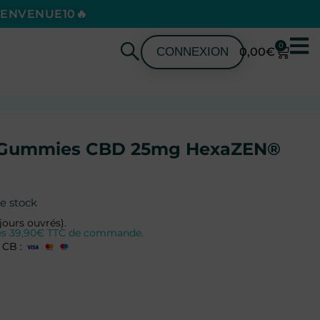
BIENVENUE10🔥
0
CONNEXION
0,00
€
n Gummies CBD 25mg HexaZEN®
e stock
jours ouvrés).
 dès 39,90€ TTC de commande.
 CB :