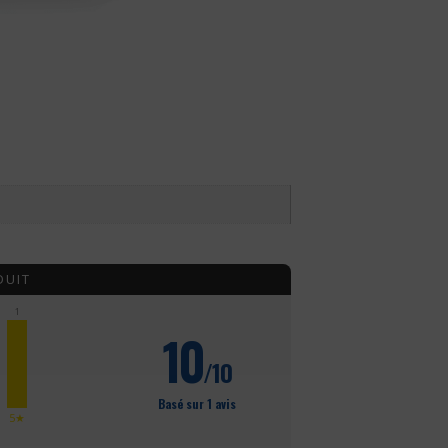
DUIT
1
10
/10
Basé sur 1 avis
5★