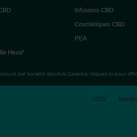
 CBD
Infusions CBD
Cosmétiques CBD
³
PEA
die Hexa³
rouvé par Société des Avis Garantis,
cliquez ici pour affi
CGV
Mentio