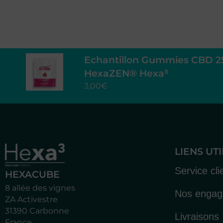
Echantillon Gummies CBD 
HexaZEN® Hexa³
3,00
€
LIENS UT
Service cli
HEXACUBE
8 allée des vignes
Nos enga
ZA Activestre
31390 Carbonne
Livraisons
France