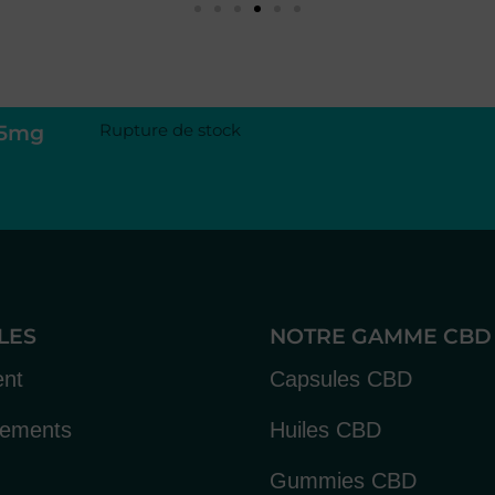
25mg
Rupture de stock
ILES
NOTRE GAMME CBD
ent
Capsules CBD
gements
Huiles CBD
Gummies CBD