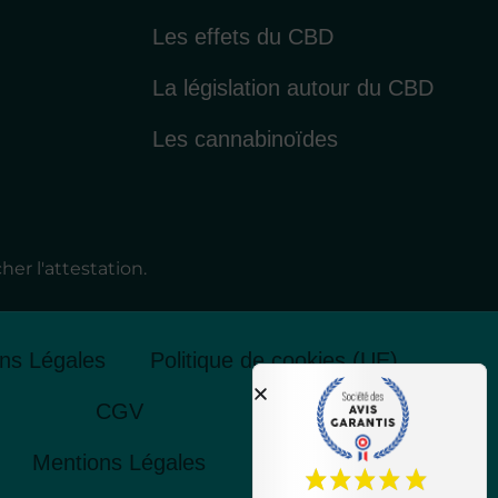
Les effets du CBD
La législation autour du CBD
Les cannabinoïdes
cher l'attestation
.
ns Légales
Politique de cookies (UE)
CGV
Mentions Légales