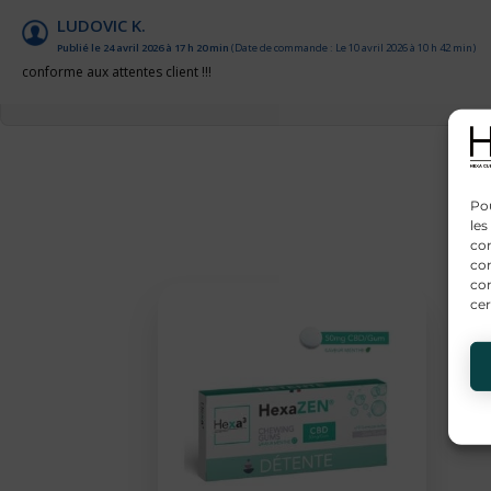
LUDOVIC K.
Publié le 24 avril 2026 à 17 h 20 min
(Date de commande : Le 10 avril 2026 à 10 h 42 min)
conforme aux attentes client !!!
Pou
les
con
com
con
cer