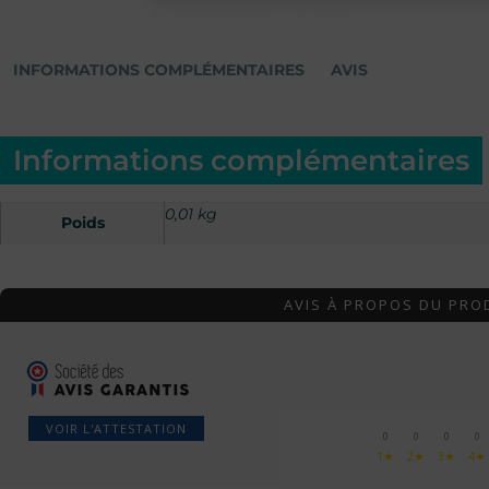
INFORMATIONS COMPLÉMENTAIRES
AVIS
Informations complémentaires
0,01 kg
Poids
AVIS À PROPOS DU PRO
VOIR L'ATTESTATION
0
0
0
0
1★
2★
3★
4★