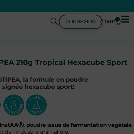
0
CONNEXION
0,00
€
PEA 210g Tropical Hexacube Sport
TIPEA, la formule en poudre
e signée hexacube sport!
 InstAAⓇ, poudre issue de fermentation végétale
,
 de l’industrie animalière.