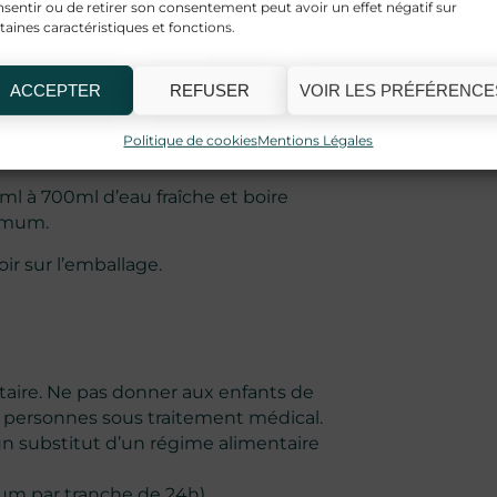
ent qui traite des produits
sentir ou de retirer son consentement peut avoir un effet négatif sur
taines caractéristiques et fonctions.
ACCEPTER
REFUSER
VOIR LES PRÉFÉRENCE
Politique de cookies
Mentions Légales
l à 700ml d’eau fraîche et boire
ximum.
ir sur l’emballage.
aire. Ne pas donner aux enfants de
x personnes sous traitement médical.
un substitut d’un régime alimentaire
m par tranche de 24h).