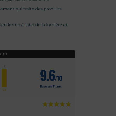
ent qui traite des produits
ien fermé à l’abri de la lumière et
DUIT
9
9.6
/10
Basé sur 11 avis
5★