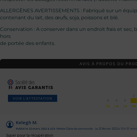
ALLERGÈNES AVERTISSEMENTS : Fabriqué sur un équipem
contenant du lait, des œufs, soja, poissons et blé.
Conservation : A conserver dans un endroit frais et sec, b
hors
de portée des enfants.
AVIS À PROPOS DU PRO
2
VOIR L'ATTESTATION
0
0
0
1★
2★
3★
4★
Kelegh M.
Publié le 22 mars 2022 à 22 h 19 min
(Date de commande : Le 25 février 2022 à 10 h 51 min)
Super pour la récupération