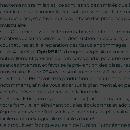
hautement assimilable) : ce sont les acides aminés que l
aider le corps à éliminer le cortisol (stress musculaire qu
courbatures) , et à favoriser la synthèse des protéines 
musculaire
L-Glutamine issue de fermentation végétale et micron
catabolique sur le corps (anti destruction musculaire), el
courbatures et à la réparation des tissus endommagés.
PEA, labélisé
OptiPEA®,
d’origine végétale et microni
naturellement présent dans le corps participe à une mei
séances intenses, et favorise la prévention des blessure
musculaire. Notre PEA est le seul au monde a être fabri
Vitamine B6 : favorise la production de neuromédiat
notamment), afin de vous aider sur le plan mental, et par
aminés présent dans le reste de la formule.
Stevia, Fibregum (gomme d’acacia), arômes naturels,
votre formule, en éliminant tous les édulcorants et addit
équipe a pris soin d’utiliser les ingrédients les plus sain
facilement mélangeable et facile à boire!
Ce produit est fabriqué au sein de l’Union Européenne