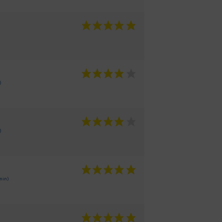
)
)
min)