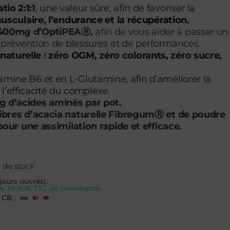
tio 2:1:1
, une valeur sûre, afin de favoriser la
sculaire, l’endurance et la récupération.
 400mg d’OptiPEAⓇ,
afin de vous aider à passer un
prévention de blessures et de performances.
aturelle : zéro OGM, zéro colorants, zéro sucre,
amine B6 et en L-Glutamine, afin d’améliorer la
t l’efficacité du complexe.
g d’acides aminés par pot.
 fibres d’acacia naturelle FibregumⓇ et de poudre
our une assimilation rapide et efficace.
 de stock
jours ouvrés).
 dès 39,90€ TTC de commande.
 CB :