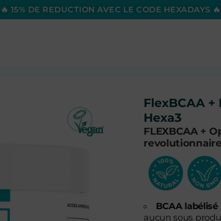
🔥 15% DE REDUCTION AVEC LE CODE HEXADAYS 🔥
FlexBCAA + 
Hexa3
FLEXBCAA + Op
revolutionnair
BCAA labélisé
aucun sous produit