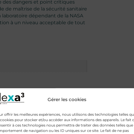
e des dangers et point critiques
de maîtrise de la sécurité sanitaire
n laboratoire dépendant de la NASA
uction à un niveau acceptable de tout
Gérer les cookies
e, L-Isoleucine fermentée, L-Valine
hlorhydrate de pyridoxine, arome
r offrir les meilleures expériences, nous utilisons des technologies telles q
 cookies pour stocker et/ou accéder aux informations des appareils. Le fait 
ia), glycosides de steviol.
sentir à ces technologies nous permettra de traiter des données telles que 
portement de navigation ou les ID uniques sur ce site. Le fait de ne pas