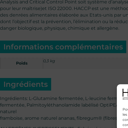
Analysis and Critical Control Point soit système d’analys
pour leur maîtrise)et ISO 22000. HACCP est une méthode 
des denrées alimentaires élaborée aux Etats-unis par u
dont l’objectif est la prévention, l’élimination ou la réd
danger biologique, physique, chimique et allergène.
Informations complémentaires
0,3 kg
Poids
Ingrédients
Ingrédients: L-Glutamine fermentée, L-leucine fermenté
fermentée, Palmitoyléthanolamide labélisé OptiPEA®, C
Pou
naturel
les
framboise, arome naturel ananas, fibregum® (fibres d’acac
con
com