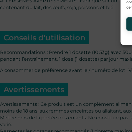
ALLERGÈNES AVERTISSEMENTS : Fabriqué sur un équipem
con
contenant du lait, des œufs, soja, poissons et blé.
cer
Conseils d'utilisation
Recommandations : Prendre 1 dosette (10,53g) avec 500m
pendant l’entraînement. 1 dose (1 dosette) par jour ma
A consommer de préférence avant le / numéro de lot : Vo
Avertissements
Avertissements : Ce produit est un complément aliment
moins de 18 ans, aux femmes enceintes ou allaitant, au
Mettre hors de la portée des enfants. Ne constitue pas 
varié.
Respecter les dosages recommandés (1 dosette maximu