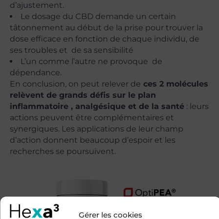
d’ajustement.
Le dosage du CBD demande un certain
tâtonnement au début de la prise pour trouver la
dose efficace en fonction de chaque individu, de
ses troubles et de sa sensibilité
L’un comme l’autre ne provoque de
dépendance.
En conclusion, on peut relever de
ces 2 molécules
relèvent de grands défis sur le plan
inflammatoire , analgésique et de la santé
: leurs
actions peuvent être complémentaires et
synergiques. Les applications de leur champ
d’action donnent beaucoup d’espoir et les
recherches se poursuivent.
Gérer les cookies