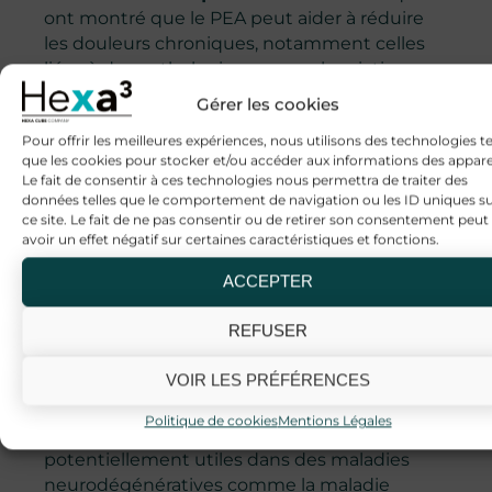
ont montré que le PEA peut aider à réduire
les douleurs chroniques, notamment celles
liées à des pathologies comme la sciatique,
l’arthrose, et la neuropathie diabétique.
Gérer les cookies
Voir l’étude ici.
PMID:
36986081
Pour offrir les meilleures expériences, nous utilisons des technologies te
que les cookies pour stocker et/ou accéder aux informations des apparei
ou encore ici :
Le fait de consentir à ces technologies nous permettra de traiter des
https://www.ncbi.nlm.nih.gov/pmc/articles/PMC50
données telles que le comportement de navigation ou les ID uniques s
ce site. Le fait de ne pas consentir ou de retirer son consentement peut
avoir un effet négatif sur certaines caractéristiques et fonctions.
Inflammation
: Le PEA possède des
propriétés anti-inflammatoires qui pourraient
ACCEPTER
être bénéfiques dans le traitement de
maladies inflammatoires chroniques, comme
REFUSER
la maladie de Crohn ou la colite ulcéreuse.
VOIR LES PRÉFÉRENCES
Neuroprotection
: Des recherches
préliminaires suggèrent que le PEA pourrait
Politique de cookies
Mentions Légales
avoir des effets neuroprotecteurs,
potentiellement utiles dans des maladies
neurodégénératives comme la maladie