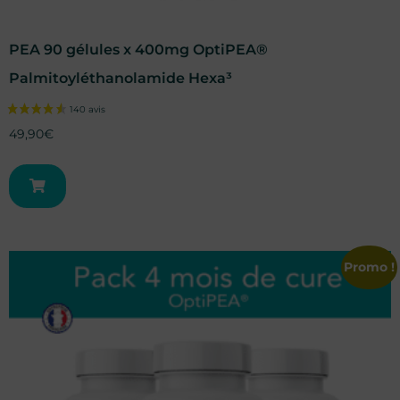
PEA 90 gélules x 400mg OptiPEA®
Palmitoyléthanolamide Hexa³
49,90
€
Promo !