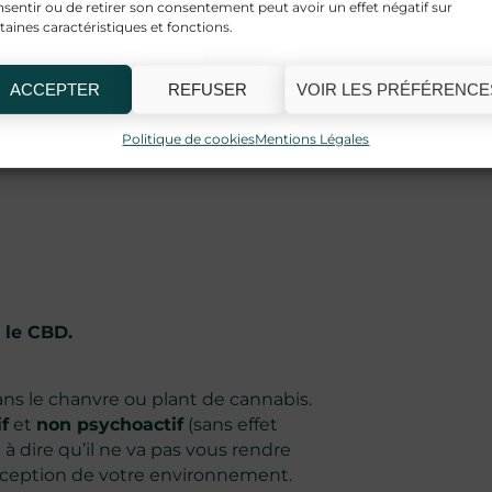
sentir ou de retirer son consentement peut avoir un effet négatif sur
taines caractéristiques et fonctions.
é à guérir ou traiter une quelconque
ACCEPTER
REFUSER
VOIR LES PRÉFÉRENCE
ou aux personnes prenant des
Politique de cookies
Mentions Légales
 le CBD.
ns le chanvre ou plant de cannabis.
f
et
non psychoactif
(sans effet
à dire qu’il ne va pas vous rendre
erception de votre environnement.