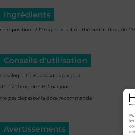
Ingrédients
Composition : 290mg d’extrait de thé vert + 10mg de C
Conseils d'utilisation
Posologie: 1 à 20 capsules par jour
(10 à 200mg de CBD par jour)
Ne pas dépasser la dose recommandé
Pou
les
con
Avertissements
com