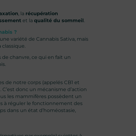
axation
, la
récupération
ssement
et la
qualité du sommeil
.
nabis ?
 une variété de Cannabis Sativa, mais
 classique.
de chanvre, ce qui en fait un
is.
es de notre corps (appelés CB1 et
t. C’est donc un mécanisme d’action
. Tous les mammifères possèdent un
 à réguler le fonctionnement des
corps dans un état d’homéostasie,
sportives par exemple) sujettes à