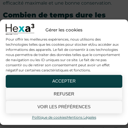
efficacité maximale et une bonne conservation.
Combien de temps dure les
gélules CBD Hexa3 ?
Gérer les cookies
La gamme de gélule CBD Hexa3 est conçue pour
Pour offrir les meilleures expériences, nous utilisons des
vous permettre d’avoir une cure de 1 mois. Que ce
technologies telles que les cookies pour stocker et/ou accéder aux
soit la formule Sommeil, Détente, Energie, ou
informations des appareils. Le fait de consentir à ces technologies
nous permettra de traiter des données telles que le comportement
Mobilité, chaque conditionnement vous permettre
de navigation ou les ID uniques sur ce site. Le fait de ne pas
de tenir 30 jours, avec une synergie idéale pour
consentir ou de retirer son consentement peut avoir un effet
favoriser l’efficacité des produits.
négatif sur certaines caractéristiques et fonctions.
Combien de temps faut-il
ACCEPTER
attendre pour avoir les effets de
REFUSER
la cure de gélules CBD Hexa3?
VOIR LES PRÉFÉRENCES
En fonction des produits, nous recommandons la
Politique de cookies
Mentions Légales
durée de cure suivante :