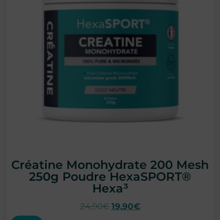
Créatine Monohydrate 200 Mesh
250g Poudre HexaSPORT®
Hexa³
24,90
€
19,90
€