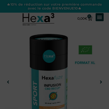
🔥10% de réduction sur votre première commande
avec le code BIENVENUE10🔥
0
0,00
€