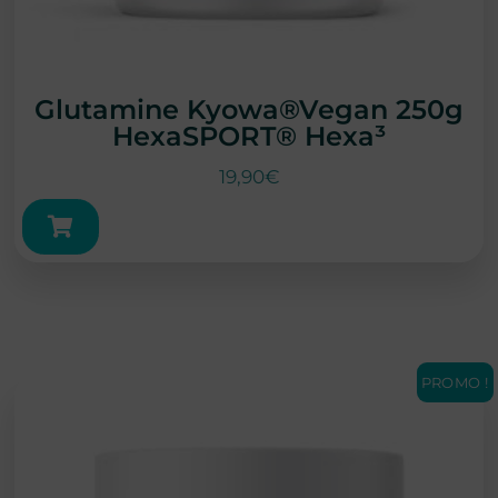
Glutamine Kyowa®Vegan 250g
HexaSPORT® Hexa³
19,90
€
PROMO !