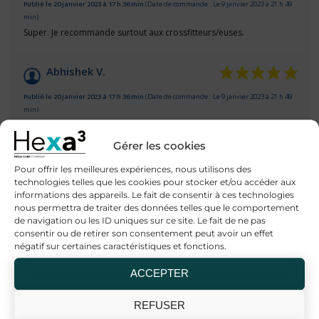
Publié le 20 janvier 2023 à 17 h 36 min
(Date de commande : Le 9 janvier 2023 à 21 h 49
min)
Super. Je recommande surtout aux crossfitteurs/euses.
Abhishek V.
Publié le 20 janvier 2023 à 17 h 36 min
(Date de commande : Le 9 janvier 2023 à 21 h 49
min)
Super. Je recommande surtout aux crossfitteurs/euses.
Gérer les cookies
AFFICHER PLUS D'AVIS
Pour offrir les meilleures expériences, nous utilisons des
technologies telles que les cookies pour stocker et/ou accéder aux
informations des appareils. Le fait de consentir à ces technologies
nous permettra de traiter des données telles que le comportement
de navigation ou les ID uniques sur ce site. Le fait de ne pas
consentir ou de retirer son consentement peut avoir un effet
Produits similaires
négatif sur certaines caractéristiques et fonctions.
ACCEPTER
REFUSER