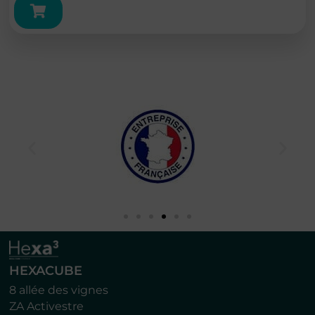
HEXACUBE
8 allée des vignes
ZA Activestre