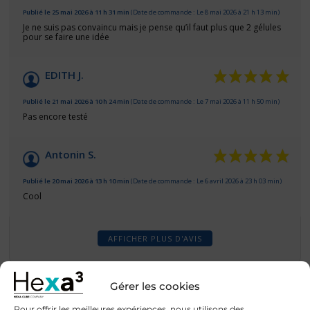
Publié le 25 mai 2026 à 11 h 31 min
(Date de commande : Le 8 mai 2026 à 21 h 13 min)
Je ne suis pas convaincu mais je pense qu’il faut plus que 2 gélules
pour se faire une idée
EDITH J.
Publié le 21 mai 2026 à 10 h 24 min
(Date de commande : Le 7 mai 2026 à 11 h 50 min)
Pas encore testé
Antonin S.
Publié le 20 mai 2026 à 13 h 10 min
(Date de commande : Le 6 avril 2026 à 23 h 03 min)
Cool
AFFICHER PLUS D'AVIS
Gérer les cookies
Pour offrir les meilleures expériences, nous utilisons des