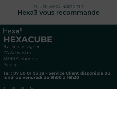
EN LIEN AVEC L’INGRÉDIENT
Hexa3 vous recommande
HEXACUBE
8 allée des vignes
ZA Activestre
31390 Carbonne
France
Tel : 07 50 01 03 38 - Service Client disponible du
lundi au vendredi de 9h00 à 16h30
LIENS UTILES