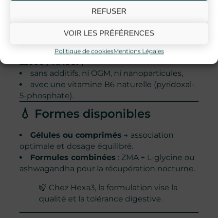
Chez
Hexa3
, nous formulons notre
ZMA
:
REFUSER
avec des minéraux
hautement
VOIR LES PRÉFÉRENCES
biodisponibles
(bisglycinate ou citrate),
100 % traçables et certifiés
GMP / ISO
Politique de cookies
Mentions Légales
22000 / HACCP
,
sans additifs, ni OGM, ni nanoparticules,
avec une vitamine B6 naturelle (pyridoxal-
5-phosphate).
💧 Formes disponibles
Gélules ou comprimés
→ association
optimale et dosage équilibré.
Formules combinées
: ZMA + L-glycine ou
ashwagandha pour la récupération nocturne.
🍃 Chez Hexa3, la formulation vise la
qualité et la tolérance digestive.