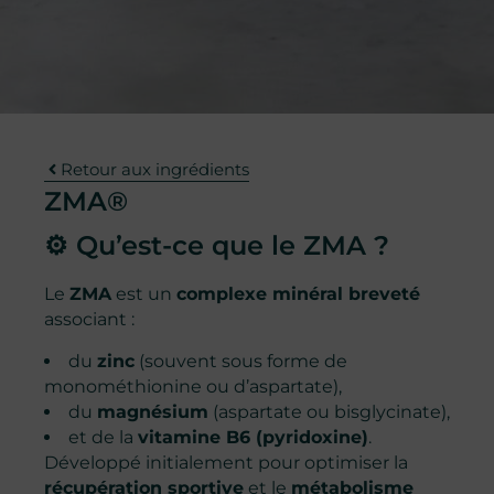
Retour aux ingrédients
ZMA®
⚙️ Qu’est-ce que le ZMA ?
Le
ZMA
est un
complexe minéral breveté
associant :
du
zinc
(souvent sous forme de
monométhionine ou d’aspartate),
du
magnésium
(aspartate ou bisglycinate),
et de la
vitamine B6 (pyridoxine)
.
Développé initialement pour optimiser la
récupération sportive
et le
métabolisme