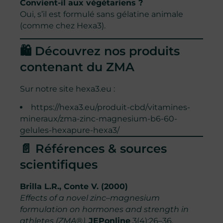
Convient-il aux végétariens ?
Oui, s’il est formulé sans gélatine animale
(comme chez Hexa3).
🛍️ Découvrez nos produits
contenant du ZMA
Sur notre site
hexa3.eu
:
https://hexa3.eu/produit-cbd/vitamines-
mineraux/zma-zinc-magnesium-b6-60-
gelules-hexapure-hexa3/
📄 Références & sources
scientifiques
Brilla L.R., Conte V. (2000)
Effects of a novel zinc–magnesium
formulation on hormones and strength in
athletes (ZMA®).
JEPonline
3(4):26–36.