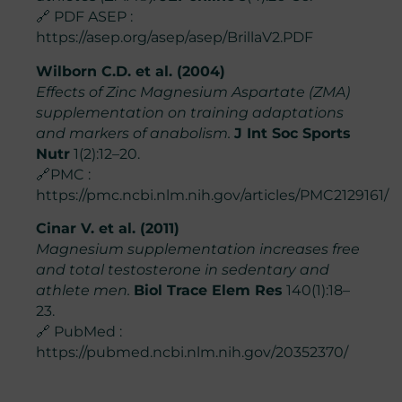
🔗 PDF ASEP :
https://asep.org/asep/asep/BrillaV2.PDF
Wilborn C.D. et al. (2004)
Effects of Zinc Magnesium Aspartate (ZMA)
supplementation on training adaptations
and markers of anabolism.
J Int Soc Sports
Nutr
1(2):12–20.
🔗PMC :
https://pmc.ncbi.nlm.nih.gov/articles/PMC2129161/
Cinar V. et al. (2011)
Magnesium supplementation increases free
and total testosterone in sedentary and
athlete men.
Biol Trace Elem Res
140(1):18–
23.
🔗 PubMed :
https://pubmed.ncbi.nlm.nih.gov/20352370/