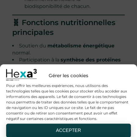
biodisponibilité de chacun.
🧬 Fonctions nutritionnelles
principales
Soutien du
métabolisme énergétique
normal.
Participation à la
synthèse des protéines
et au maintien d’une fonction musculaire
normale.
Gérer les cookies
Contribution au
sommeil réparateur
et à
Pour offrir les meilleures expériences, nous utilisons des
la détente.
technologies telles que les cookies pour stocker et/ou accéder aux
Aide au
maintien des taux normaux de
informations des appareils. Le fait de consentir à ces technologies
testostérone
(par l’apport adéquat en zinc).
nous permettra de traiter des données telles que le comportement
de navigation ou les ID uniques sur ce site. Le fait de ne pas
consentir ou de retirer son consentement peut avoir un effet
🔬 Ces effets sont nutritionnels.
négatif sur certaines caractéristiques et fonctions.
🌍 Origine et qualité Hexa3
ACCEPTER