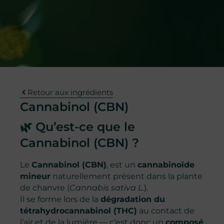
Retour aux ingrédients
Cannabinol (CBN)
🌿 Qu’est-ce que le
Cannabinol (CBN) ?
Le
Cannabinol (CBN)
, est un
cannabinoïde
mineur
naturellement présent dans la plante
de chanvre (
Cannabis sativa L.
).
Il se forme lors de la
dégradation du
tétrahydrocannabinol (THC)
au contact de
l’air et de la lumière — c’est donc un
composé