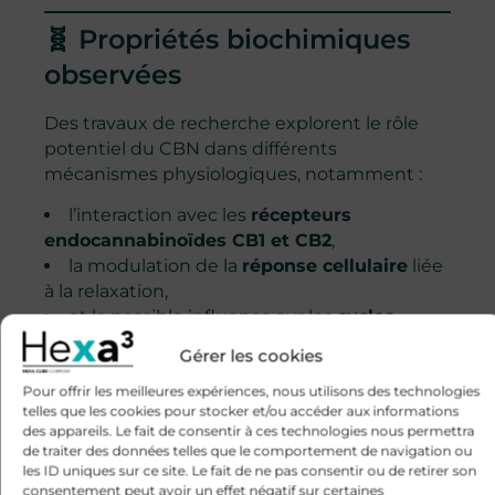
🧬 Propriétés biochimiques
observées
Des travaux de recherche explorent le rôle
potentiel du CBN dans différents
mécanismes physiologiques, notamment :
l’interaction avec les
récepteurs
endocannabinoïdes CB1 et CB2
,
la modulation de la
réponse cellulaire
liée
à la relaxation,
et la possible influence sur les
cycles
veille-sommeil
.
Gérer les cookies
🔬 Ces recherches sont en cours ;
Pour offrir les meilleures expériences, nous utilisons des technologies
aucun effet clinique confirmé ni
telles que les cookies pour stocker et/ou accéder aux informations
des appareils. Le fait de consentir à ces technologies nous permettra
autorisé n’est revendiqué dans le
de traiter des données telles que le comportement de navigation ou
cadre de la réglementation
les ID uniques sur ce site. Le fait de ne pas consentir ou de retirer son
européenne.
consentement peut avoir un effet négatif sur certaines