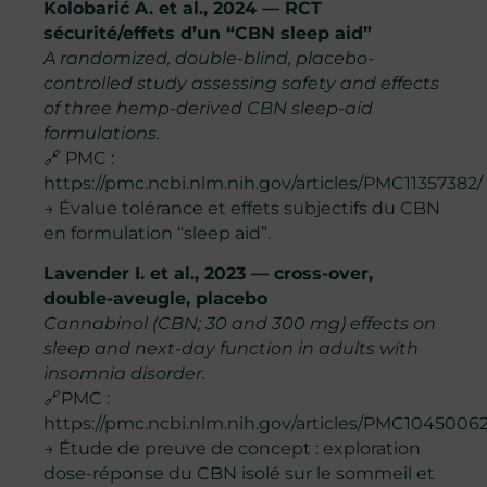
Kolobarić A. et al., 2024 — RCT
sécurité/effets d’un “CBN sleep aid”
A randomized, double-blind, placebo-
controlled study assessing safety and effects
of three hemp-derived CBN sleep-aid
formulations.
🔗 PMC :
https://pmc.ncbi.nlm.nih.gov/articles/PMC11357382/
→ Évalue tolérance et effets subjectifs du CBN
en formulation “sleep aid”.
Lavender I. et al., 2023 — cross-over,
double-aveugle, placebo
Cannabinol (CBN; 30 and 300 mg) effects on
sleep and next-day function in adults with
insomnia disorder.
🔗PMC :
https://pmc.ncbi.nlm.nih.gov/articles/PMC10450062
→ Étude de preuve de concept : exploration
dose-réponse du CBN isolé sur le sommeil et