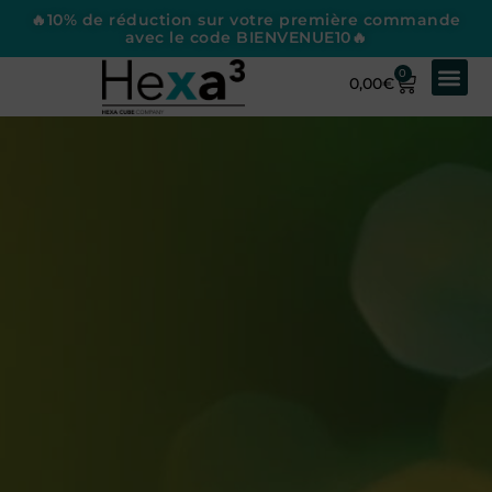
🔥10% de réduction sur votre première commande
avec le code BIENVENUE10🔥
0
0,00
€